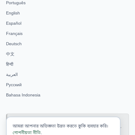
Português
English
Español
Français
Deutsch
中文
हिन्दी
العربية
Русский
Bahasa Indonesia
VitaPlena-তে প্রকাশিত বিষয়বস্তু শুধুমাত্র তথ্যমূলক ও শিক্ষামূলক উদ্দেশ্যে।
আমরা আপনার অভিজ্ঞতা উন্নত করতে কুকি ব্যবহার করি।
এটি চিকিৎসক, প্রসূতিবিদ, পুষ্টিবিদ বা অন্যান্য স্বাস্থ্যসেবা পেশাদারদের পরামর্শ,
রোগ নির্ণয় বা নির্দেশনার বিকল্প নয়।
গোপনীয়তা নীতি
.