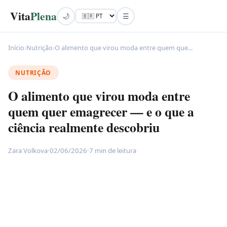
Vita
Plena
🌙
☰
Início
›
Nutrição
›
O alimento que virou moda entre quem que...
NUTRIÇÃO
O alimento que virou moda entre
quem quer emagrecer — e o que a
ciência realmente descobriu
Zara Volkova
·
02/06/2026
·
7 min de leitura