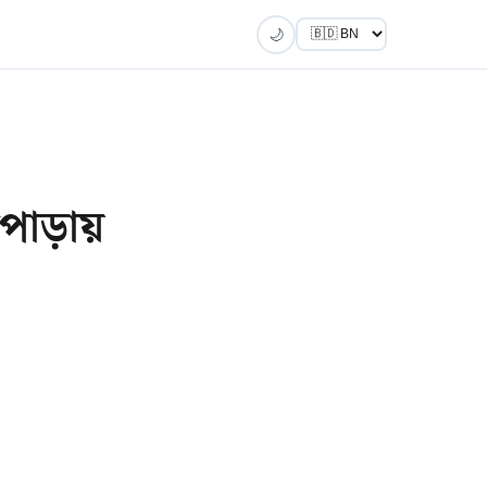
🌙
পোড়ায়