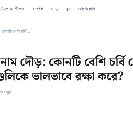
উৎপাদনশীলতা
সম্পর্ক
স্বাস্থ্য
ঘুম
যোগাযোগ
: কোনটি বেশি চর্বি ...
া বনাম দৌড়: কোনটি বেশি চর্বি 
লিকে ভালভাবে রক্ষা করে?
িট পড়ুন