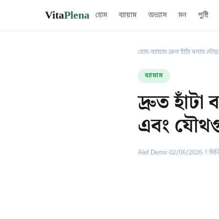
Vita
Plena
হোম
ব্যায়াম
অভ্যাস
মন
পুষ্টি
হোম
›
ব্যায়াম
›
দ্রুত হাঁটা বনাম দৌড়
ব্যায়াম
দ্রুত হাঁট
এবং যৌথগু
Alef Demir
·
02/06/2026
·
1 মিন