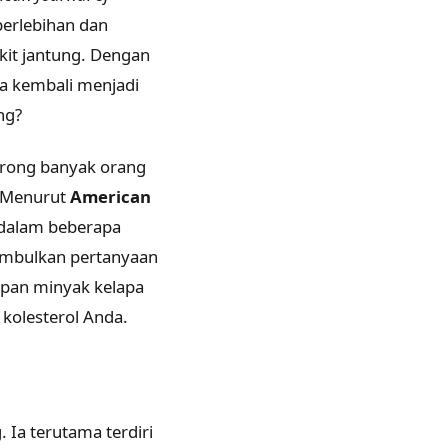
erlebihan dan
kit jantung. Dengan
a kembali menjadi
ng?
orong banyak orang
 Menurut
American
 dalam beberapa
nimbulkan pertanyaan
kapan minyak kelapa
kolesterol Anda.
 Ia terutama terdiri