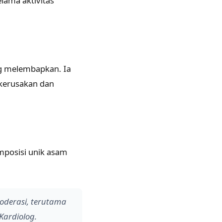
lama aktivitas
ng melembapkan. Ia
kerusakan dan
mposisi unik asam
oderasi, terutama
Kardiolog.