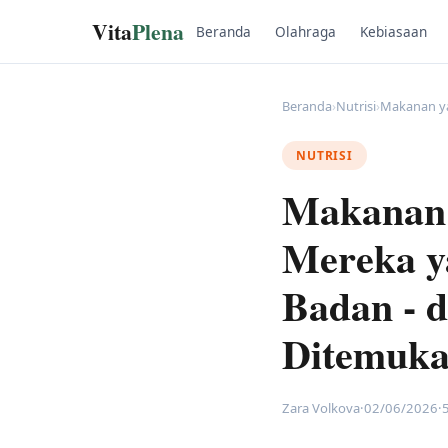
Vita
Plena
Beranda
Olahraga
Kebiasaan
Beranda
›
Nutrisi
›
Makanan ya
NUTRISI
Makanan 
Mereka y
Badan - 
Ditemuka
Zara Volkova
·
02/06/2026
·