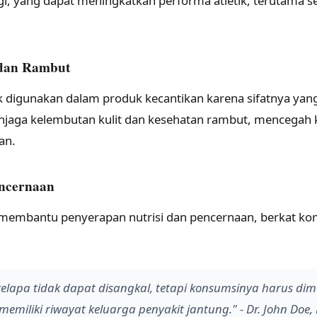
i, yang dapat meningkatkan performa atletik, terutama se
 dan Rambut
k digunakan dalam produk kecantikan karena sifatnya ya
aga kelembutan kulit dan kesehatan rambut, mencegah 
an.
ncernaan
 membantu penyerapan nutrisi dan pencernaan, berkat ko
elapa tidak dapat disangkal, tetapi konsumsinya harus dim
emiliki riwayat keluarga penyakit jantung." - Dr. John Doe, 