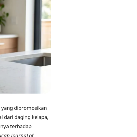
, yang dipromosikan
l dari daging kelapa,
inya terhadap
can Journal of