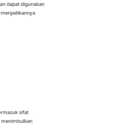
 dan dapat digunakan
i, menjadikannya
ermasuk sifat
ah menimbulkan