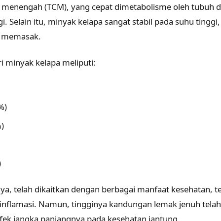
ntai menengah (TCM), yang cepat dimetabolisme oleh tubuh
. Selain itu, minyak kelapa sangat stabil pada suhu tingg
k memasak.
 minyak kelapa meliputi:
%)
)
)
ya, telah dikaitkan dengan berbagai manfaat kesehatan, t
-inflamasi. Namun, tingginya kandungan lemak jenuh tel
fek jangka panjangnya pada kesehatan jantung.