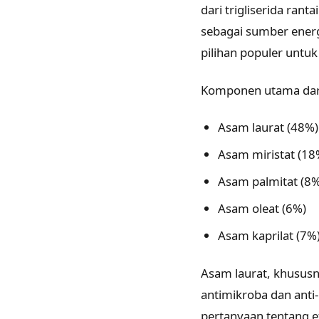
dari trigliserida ra
sebagai sumber energi
pilihan populer untu
Komponen utama dari
Asam laurat (48%)
Asam miristat (18
Asam palmitat (8%
Asam oleat (6%)
Asam kaprilat (7%
Asam laurat, khususn
antimikroba dan anti
pertanyaan tentang e