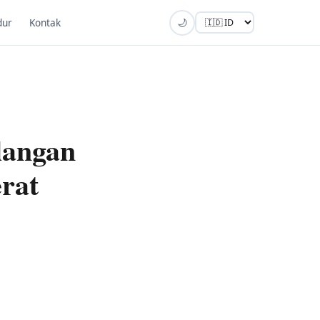
dur
Kontak
🌙
langan
rat