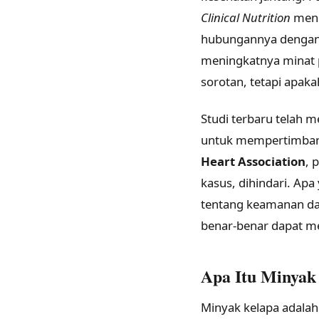
Clinical Nutrition
meng
hubungannya dengan p
meningkatnya minat p
sorotan, tetapi apak
Studi terbaru telah
untuk mempertimban
Heart Association
, 
kasus, dihindari. Ap
tentang keamanan dan 
benar-benar dapat me
Apa Itu Minyak
Minyak kelapa adalah 