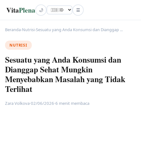
Vita
Plena
🌙
☰
Beranda
›
Nutrisi
›
Sesuatu yang Anda Konsumsi dan Dianggap ...
NUTRISI
Sesuatu yang Anda Konsumsi dan
Dianggap Sehat Mungkin
Menyebabkan Masalah yang Tidak
Terlihat
Zara Volkova
·
02/06/2026
·
6 menit membaca